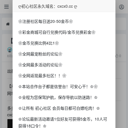
白菜
ღ初心社区永久域名：cxcx0.cc ღ
❀注册社区每日送20-50金币❀
白菜
【永利595】—✅—回馈彩金
❀彩金商城可自行兑换代码/金币兑换彩金❀
【永利595】—✅—回馈彩金
❀金币兑换比例4比1❀
L1425360
❀全网最宠粉丝的论坛❀
1117
0
8月前
❀全网最多活动的论坛❀
出款情况：自测（严谨充值）
❀全网返现最多社区！！❀
【永利595】回馈彩金有号的老哥可以去看看 应该玩过都有吧
♔本站合作台子都是信誉台！可安心干！♔❀
网址：595.com 595.vip
♔全程为您保驾护航，保存导航以防迷路！♔
♔让所有 初心社区 会员每日都可白嫖吃肉！♔
多多分享初心社区
cxcx0.cc
♔论坛最新活动邀请1位好友可获得5金币，10人可
获得18口令！♔