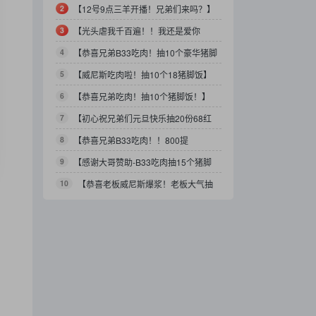
拉进免费！！！】
2
【12号9点三羊开播！兄弟们来吗？】
3
【光头虐我千百遍！！我还是爱你
的！！重新抽20个猪脚饭！】
4
【恭喜兄弟B33吃肉！抽10个豪华猪脚
饭！】
5
【威尼斯吃肉啦！抽10个18猪脚饭】
6
【恭喜兄弟吃肉！抽10个猪脚饭！】
7
【初心祝兄弟们元旦快乐抽20份68红
包！分享给朋友一起来！】
8
【恭喜兄弟B33吃肉！！800提
7k！！！】
9
【感谢大哥赞助-B33吃肉抽15个猪脚
饭！】
10
【恭喜老板威尼斯爆浆！老板大气抽
10个猪脚饭！】