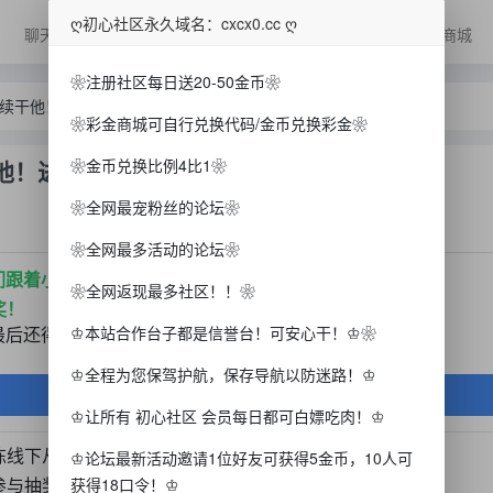
ღ初心社区永久域名：cxcx0.cc ღ
聊天
抽/爆浆
美女
广告
排行榜
彩金商城
❀注册社区每日送20-50金币❀
羊继续干他！进QQ直播通知群！】
❀彩金商城可自行兑换代码/金币兑换彩金❀
干他！进QQ直播通知群！】
❀金币兑换比例4比1❀
❀全网最宠粉丝的论坛❀
❀全网最多活动的论坛❀
弟们跟着小陈干就对了！
❀全网返现最多社区！！❀
奖！
♔本站合作台子都是信誉台！可安心干！♔❀
最后还得看我的棋牌手法~~~
♔全程为您保驾护航，保存导航以防迷路！♔
点击进入爆浆台
♔让所有 初心社区 会员每日都可白嫖吃肉！♔
陈线下从不怕黑款这一说！
♔论坛最新活动邀请1位好友可获得5金币，10人可
参与抽奖！
获得18口令！♔