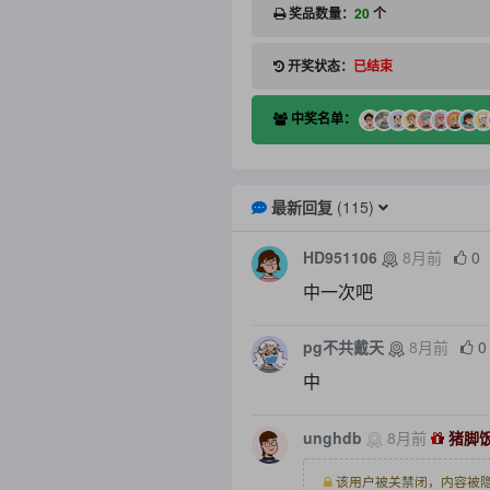
奖品数量：
20
个
开奖状态：
已结束
中奖名单：
最新回复
(
115
)
HD951106
8月前
0
中一次吧
pg不共戴天
8月前
0
中
unghdb
8月前
猪脚饭
该用户被关禁闭，内容被