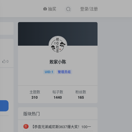
抽奖
登录/注册
败家小陈
0
UID:1
管理员组
主题数
帖子数
粉丝数
310
1440
165
版块热门
1
【恭喜兄弟威尼斯3637爆大奖！100一