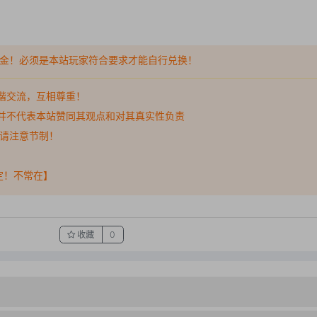
金！必须是本站玩家符合要求才能自行兑换！
谐交流，互相尊重！
并不代表本站赞同其观点和对其真实性负责
，请注意节制！
稳定！不常在】
收藏
0