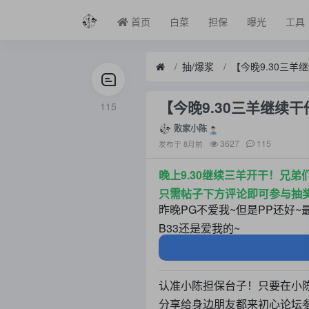
首页
白菜
担保
曝光
工具
抽/爆浆
【今晚9.30三
【今晚9.30三羊继续
115
败家小陈
3627
115
发布于
8月前
晚上9.30继续三羊开干！兄
只需帖子下方评论即可参与抽
昨晚PG不爱我~但是PP还好~
B33还是爱我的~
认准小陈担保台子！只要在小
分享给身边朋友都来初心论坛