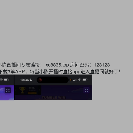
间专属链接： xc8835.top 房间密码：123123
下载3羊APP，每当小陈开播时直接app进入直播间就好了！