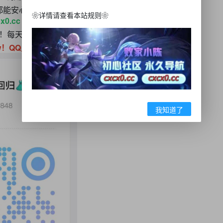
都能安心玩！只要你不违规出款一定没问题！
❀详情请查看本站规则❀
x0.cc 保存起来以防迷失回家的路！
下！每天论坛更新和开播会在群里告知！
w！QQ只发通知不回一切消息！
我知道了