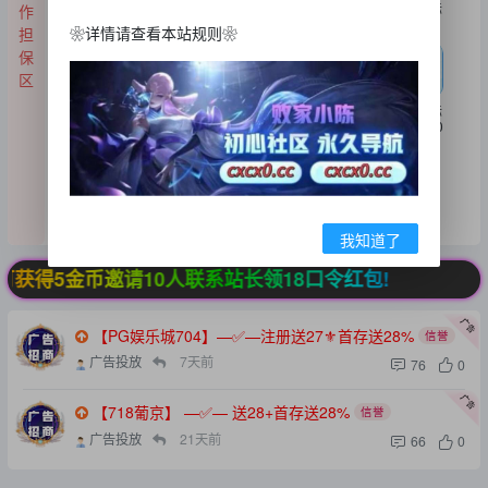
大发娱乐
龙腾国际
非凡娱乐
金沙国际
作
送28
688返现
688返现
100+28
❀详情请查看本站规则❀
担
保
区
星耀体育
星空娱乐
V8电子
云鼎国际
200+200
100+100
100+18
100+100
新葡京587
点击代码兑换台
100+28
我知道了
获得5金币邀请10人联系站长领18口令红包!
【PG娱乐城704】—✅—注册送27⚜️首存送28%
信誉
广告投放
7天前
76
0
【718葡京】 —✅— 送28+首存送28%
信誉
广告投放
21天前
66
0